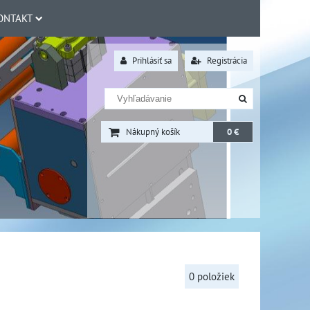
ONTAKT
Prihlásiť sa
Registrácia
Nákupný košík
0 €
0
položiek