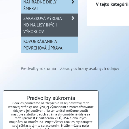
NÁHRADNÉ DIELY -
ŠMERAL
ZÁKAZKOVÁ VÝROBA
ND NA LISY INÝCH
VÝROBCOV
KOVOBRÁBANIE A
POVRCHOVÁ ÚPRAVA
Predvoľby súkromia
Zásady ochrany osobných údajov
Predvoľby súkromia
Cookies používame na zlepšenie vašej návštevy tejto
webovej stránky, analýzu jej výkonnosti a zhromažďovanie
údajov o jej používaní. Na tento účel môžeme použiť
nástroje a služby tretích strán a zhromaždené údaje sa
môžu preniesť k partnerom v EÚ, USA alebo iných
krajinách. Kliknutím na „Prijať všetky cookies“ vyjadrujete
svoj súhlas s týmto spracovaním. Nižšie môžete nájsť