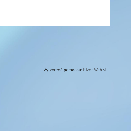
Vytvorené pomocou:
BiznisWeb.sk