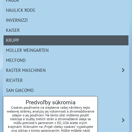
FAGOR
HAULICK ROOS
INVERNIZZI
KAISER
KRUPP
MÜLLER WEINGARTEN
MECFOND
RASTER MASCHINEN
RICHTER
SAN GIACOMO
SCHULER
Predvoľby súkromia
Cookies používame na zlepšenie vašej návštevy tejto
SEYI
webovej stránky, analýzu jej výkonnosti a zhromažďovanie
údajov o jej používaní. Na tento účel môžeme použiť
nástroje a služby tretích strán a zhromaždené údaje sa
YADON
môžu preniesť k partnerom v EÚ, USA alebo iných
krajinách. Kliknutím na „Prijať všetky cookies“ vyjadrujete
KOVOBRÁBANIE A POVRCHOVÁ ÚPRAVA
svoj súhlas s týmto spracovaním. Nižšie môžete nájsť