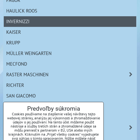
FAGOR
HAULICK ROOS
INVERNIZZI
KAISER
KRUPP
MÜLLER WEINGARTEN
MECFOND
RASTER MASCHINEN
RICHTER
SAN GIACOMO
SCHULER
Predvoľby súkromia
Cookies používame na zlepšenie vašej návštevy tejto
SEYI
webovej stránky, analýzu jej výkonnosti a zhromažďovanie
údajov o jej používaní. Na tento účel môžeme použiť
nástroje a služby tretích strán a zhromaždené údaje sa
YADON
môžu preniesť k partnerom v EÚ, USA alebo iných
krajinách. Kliknutím na „Prijať všetky cookies“ vyjadrujete
KOVOBRÁBANIE A POVRCHOVÁ ÚPRAVA
svoj súhlas s týmto spracovaním. Nižšie môžete nájsť