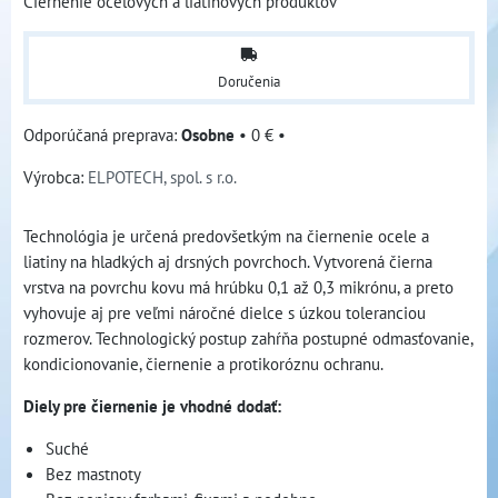
Čiernenie oceľových a liatinových produktov
Doručenia
Osobne
•
0 €
•
Výrobca:
ELPOTECH, spol. s r.o.
Technológia je určená predovšetkým na čiernenie ocele a
liatiny na hladkých aj drsných povrchoch. Vytvorená čierna
vrstva na povrchu kovu má hrúbku 0,1 až 0,3 mikrónu, a preto
vyhovuje aj pre veľmi náročné dielce s úzkou toleranciou
rozmerov. Technologický postup zahŕňa postupné odmasťovanie,
kondicionovanie, čiernenie a protikoróznu ochranu.
Diely pre čiernenie je vhodné dodať:
Suché
Bez mastnoty