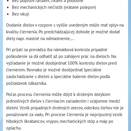
Bez popisov farbami, fixami a podobne
Bez mechanických nečistôt (vrátane polepov)
Bez okují
Dodanie dielov v rozpore s vyššie uvedeným môže mať vplyv na
kvalitu čiernenia. Po predchádzajúcej dohode je možné dodať
diely napr. mastné na odmastnenie,...
Pri prijatí sa prevádza iba námatková kontrola prípadné
poškodenie sa dá odhaliť až po zahájení prác na dieloch. Na
vyžiadanie je možné doobjednať 100% kontrolu dielov pred
čiernením. Rovnako je možné doobjednať špeciálne
zaobchádzanie s dielmi a špeciálne balenie dielov podľa
požiadavok zákazníka.
Počas procesu čiernenia môže dôjsť k drobným dotykom
jednotlivých dielov s čierniacim zariadením i vzájomne medzi
dielmi. Vznik prípadných drobných oterov, oderkov, tieňov nie je
považované za vadu. Pri procese čiernenia je neprípustný vznik
hlbokých škrabancov, vrypov, mechanických stôp a máp po
oplachu.